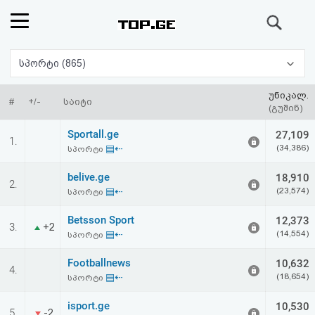
ძიება
რეიტინგი
სპორტი (865)
(მთავარი)
უნიკალ.
#
+/-
საიტი
(გუშინ)
ფოსტა
Sportall.ge
27,109
1.
▤⇠
(34,386)
სპორტი
კითხვა-
belive.ge
18,910
2.
პასუხი
▤⇠
(23,574)
სპორტი
Betsson Sport
12,373
ავტორიზაცია
3.
+2
▤⇠
(14,554)
სპორტი
რეგისტრაცია
Footballnews
10,632
4.
▤⇠
(18,654)
სპორტი
პაროლის
isport.ge
10,530
5.
-2