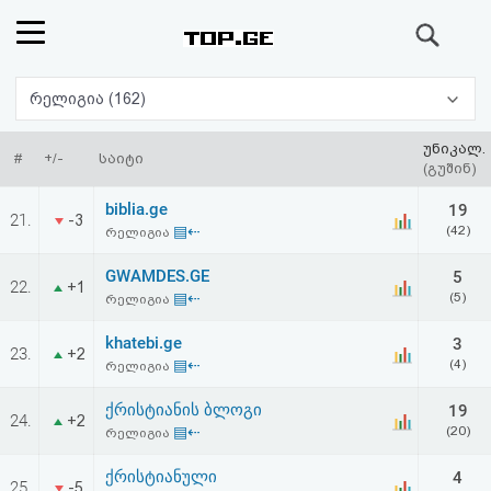
ძიება
რეიტინგი
რელიგია (162)
(მთავარი)
უნიკალ.
#
+/-
საიტი
(გუშინ)
ფოსტა
biblia.ge
19
21.
-3
▤⇠
(42)
რელიგია
კითხვა-
GWAMDES.GE
5
22.
+1
პასუხი
▤⇠
(5)
რელიგია
khatebi.ge
3
ავტორიზაცია
23.
+2
▤⇠
(4)
რელიგია
რეგისტრაცია
ქრისტიანის ბლოგი
19
24.
+2
▤⇠
(20)
რელიგია
პაროლის
ქრისტიანული
4
25.
-5