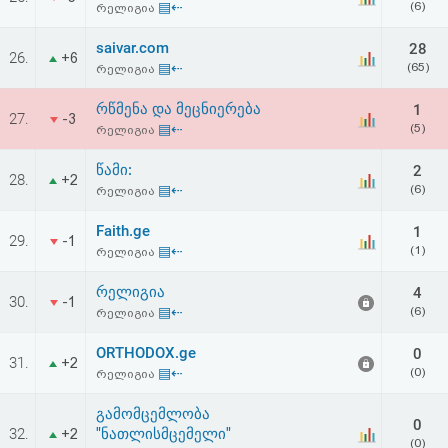
▤⇠
(6)
რელიგია
აღდგენა
saivar.com
28
26.
+6
HTML
▤⇠
(65)
რელიგია
კოდი
რწმენა და მეცნიერება
1
27.
-3
▤⇠
(5)
რელიგია
სალიცენზიო
წამი:
2
28.
+2
▤⇠
(6)
რელიგია
შეთანხმება
და
Faith.ge
1
29.
-1
▤⇠
(1)
რელიგია
პასუხისმგებლობის
რელიგია
4
30.
-1
უარყოფა
▤⇠
(6)
რელიგია
ORTHODOX.ge
0
31.
+2
▤⇠
(0)
რელიგია
გამომცემლობა
0
32.
"ნათლისმცემელი"
+2
(0)