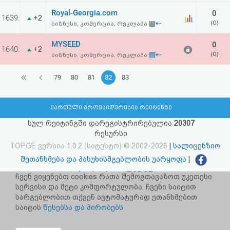
Royal-Georgia.com
0
1639.
+2
▤⇠
(0)
ბიზნესი, კომერცია, რეკლამა
MYSEED
0
1640.
+2
▤⇠
(0)
ბიზნესი, კომერცია, რეკლამა
79
80
81
82
83
ქართული პროვაიდერების რეიტინგი
სულ რეიტინგში დარეგისტრირებულია
20307
რესურსი
TOP.GE ვერსია 1.0.2 (სატესტო) © 2002-2026
|
სალიცენზიო
შეთანხმება და პასუხისმგებლობის უარყოფა
|
facebook.com/TOP.GE
ჩვენ ვიყენებთ cookies რათა შემოგთავაზოთ უკეთესი
სერვისი და მეტი კომფორტულობა. ჩვენი საიტით
იხილეთ TOP.GE - ის ძველი ვერსია
ბმულზე
სარგებლობით თქვენ ავტომატურად ეთანხმებით
საიტის
წესებსა და პირობებს
რეკლამა TOP.GE - ზე