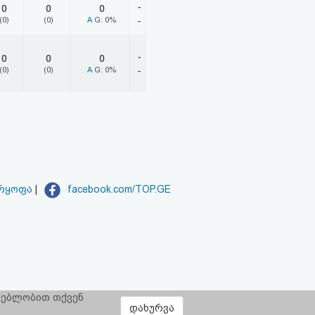
-
0
0
0
(0)
(0)
A
G: 0%
-
-
0
0
0
(0)
(0)
A
G: 0%
-
არყოფა
|
facebook.com/TOP.GE
რგებლობით თქვენ
დახურვა
ყოფს:
CLOUD9