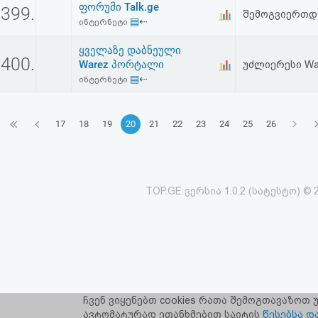
ფორუმი Talk.ge
399.
შემოგვიერთდი
▤⇠
ინტერნეტი
ყველაზე დაბნეული
400.
Warez პორტალი
უძლიერესი Wa
▤⇠
ინტერნეტი
17
18
19
20
21
22
23
24
25
26
TOP.GE ვერსია 1.0.2 (სატესტო) © 
ჩვენ ვიყენებთ cookies რათა შემოგთავაზოთ
TOP.GE-ს ს
ავტომატურად ეთანხმებით საიტის
წესებსა დ