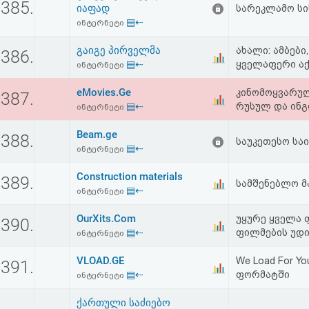
385.
იაფად
სარეკლამო სი
აღდგენა
▤⇠
ინტერნეტი
HTML
გაიგე პირველმა
ახალი: ამბები
386.
▤⇠
ყველაფერი ა
ინტერნეტი
კოდი
eMovies.Ge
კინომოყვარუ
387.
▤⇠
რუსულ და ინგ
სალიცენზიო
ინტერნეტი
შეთანხმება
Beam.ge
388.
საუკეთესო საიტ
▤⇠
ინტერნეტი
და
Construction materials
389.
სამშენებლო მ
პასუხისმგებლობის
▤⇠
ინტერნეტი
უარყოფა
OurXits.Com
უყურე ყველა 
390.
▤⇠
ფილმების უდ
ინტერნეტი
VLOAD.GE
We Load For Y
391.
▤⇠
ფორმატში
ინტერნეტი
ქართული საძიებო