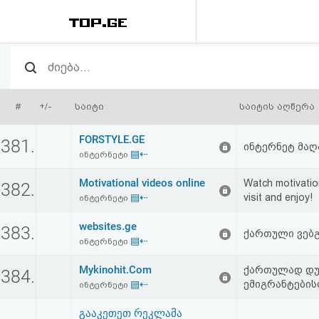
რეიტინგი
(მთავარი)
#
+/-
საიტი
საიტის აღწერა
ფოსტა
FORSTYLE.GE
381.
ინტერნეტ მაღ
▤⇠
ინტერნეტი
კითხვა-
Motivational videos online
Watch motivation
382.
პასუხი
▤⇠
visit and enjoy!
ინტერნეტი
websites.ge
ავტორიზაცია
383.
ქართული ვებ
▤⇠
ინტერნეტი
რეგისტრაცია
Mykinohit.Com
ქართულად დუ
384.
▤⇠
ემიგრანტების
ინტერნეტი
პაროლის
გააკეთეთ რეკლამა