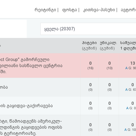
|
|
|
რეიტინგი
ფოსტა
კითხვა-პასუხი
ავტორ
ყველა (20307)
ჰიტები
უნიკალ.
საშუა
ა
(გუშინ)
(გუშინ)
1 დღეშ
llect Group" გამორჩეული
0
0
13
ილიანი სასწავლო ცენტრია
(16)
(10)
A
G: 9
ში.
0
0
0
ნობა
(0)
(0)
A
G: 6
0
0
0
ბის გაყიდვა-გაქირავება
(0)
(0)
A
G: 
რტი, წამოადგენს ამერიკულ-
0
0
0
ლდინგის გაყიდვების ოფისს
(0)
(0)
A
G: 1
ს ტერიტორიაზე.