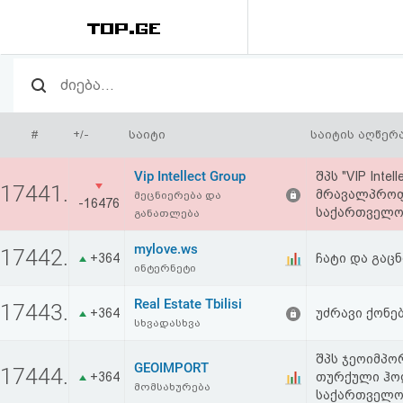
რეიტინგი
(მთავარი)
#
+/-
საიტი
საიტის აღწერ
ფოსტა
Vip Intellect Group
შპს "VIP Inte
17441.
მრავალპროფ
მეცნიერება და
-16476
კითხვა-
საქართველო
განათლება
პასუხი
mylove.ws
17442.
+364
ჩატი და გაც
ინტერნეტი
ავტორიზაცია
Real Estate Tbilisi
17443.
+364
უძრავი ქონე
სხვადასხვა
რეგისტრაცია
შპს ჯეოიმპო
GEOIMPORT
17444.
+364
თურქული ჰო
პაროლის
მომსახურება
საქართველო