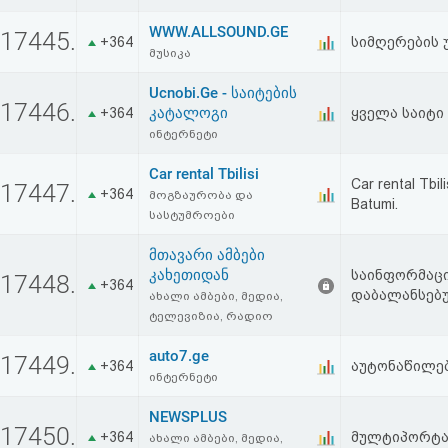
აღდგენა
WWW.ALLSOUND.GE
17445.
+364
სიმღერების 
მუსიკა
HTML
Ucnobi.Ge - საიტების
კოდი
17446.
კატალოგი
+364
ყველა საიტი
ინტერნეტი
სალიცენზიო
Car rental Tbilisi
Car rental Tbil
17447.
შეთანხმება
+364
მოგზაურობა და
Batumi.
სასტუმროები
და
მთავარი ამბები
პასუხისმგებლობის
კახეთიდან
საინფორმაც
17448.
+364
დაბალანსებ
ახალი ამბები, მედია,
უარყოფა
ტელევიზია, რადიო
auto7.ge
17449.
+364
აუტონაწილებ
ინტერნეტი
NEWSPLUS
17450.
+364
მულტიპორტ
ახალი ამბები, მედია,