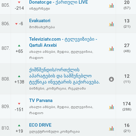
Donator.ge - ქართული LIVE
20
აღდგენა
805.
-214
(57)
ინტერნეტი
HTML
Evakuatori
13
806.
-6
(21)
მომსახურება
კოდი
Televiziatv.com - ტელევიზიები -
Qartuli Arxebi
27
სალიცენზიო
807.
+65
(48)
ახალი ამბები, მედია, ტელევიზია,
რადიო
შეთანხმება
ქიმწმენდის/ორთქლის
და
აპარატების და სამშენებლო
12
808.
პასუხისმგებლობის
ტექნიკა ინვეტარის გაქირავება.
+138
(11)
ბიზნესი, კომერცია, რეკლამა
უარყოფა
TV Parvana
174
809.
ახალი ამბები, მედია, ტელევიზია,
-151
(288)
რადიო
ECO DRIVE
16
810.
+19
(21)
ელექტრონული კომერცია