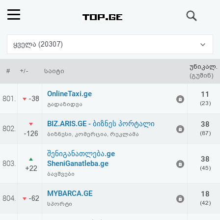
ძიება
რეიტინგი
ყველა (20307)
(მთავარი)
უნიკალ.
#
+/-
საიტი
(გუშინ)
ფოსტა
OnlineTaxi.ge
11
801.
-38
(23)
გადაზიდვა
კითხვა-
BIZ.ARIS.GE - ბიზნეს პორტალი
38
802.
პასუხი
-126
(87)
ბიზნესი, კომერცია, რეკლამა
შენიგანათლება.ge
ავტორიზაცია
38
803.
SheniGanatleba.ge
+22
(45)
ბავშვები
რეგისტრაცია
MYBARCA.GE
18
804.
-62
(42)
სპორტი
პაროლის