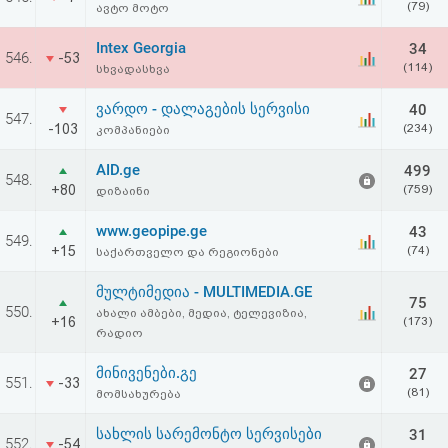
(79)
ავტო მოტო
აღდგენა
Intex Georgia
34
546.
-53
HTML
(114)
სხვადასხვა
კოდი
ვარდო - დალაგების სერვისი
40
547.
-103
(234)
კომპანიები
სალიცენზიო
AID.ge
499
548.
+80
(759)
დიზაინი
შეთანხმება
და
www.geopipe.ge
43
549.
+15
(74)
საქართველო და რეგიონები
პასუხისმგებლობის
მულტიმედია - MULTIMEDIA.GE
75
უარყოფა
550.
ახალი ამბები, მედია, ტელევიზია,
+16
(173)
რადიო
მინივენები.გე
27
551.
-33
(81)
მომსახურება
სახლის სარემონტო სერვისები
31
552.
-54