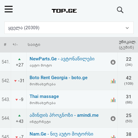
ძიება
რეიტინგი
ყველა (20309)
(მთავარი)
უნიკალ.
#
+/-
საიტი
(გუშინ)
ფოსტა
NewParts.Ge - ავტონაწილები
22
541.
+27
(34)
ავტო მოტო
კითხვა-
Boto Rent Georgia - boto.ge
42
542.
-31
პასუხი
(109)
მომსახურება
Thai massage
31
ავტორიზაცია
543.
-9
(66)
მომსახურება
რეგისტრაცია
ამინდის პროგნოზი - amindi.me
25
544.
+43
(50)
ინტერნეტი
პაროლის
Nam.Ge - ნიუ აუტო მოტორსი
38
545.
-7