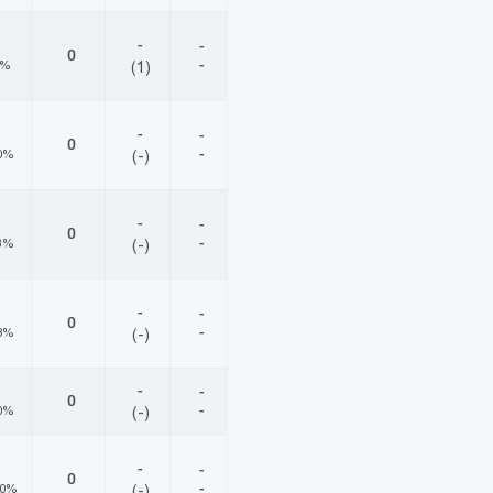
-
-
0
-
0%
(1)
-
-
0
-
0%
(-)
-
-
0
-
3%
(-)
-
-
0
-
8%
(-)
-
-
0
-
0%
(-)
-
-
0
-
00%
(-)