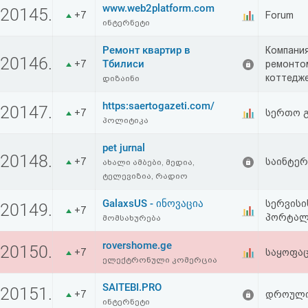
www.web2platform.com
აღდგენა
20145.
+7
Forum
ინტერნეტი
HTML
Ремонт квартир в
Компания
20146.
Тбилиси
+7
ремонтом
კოდი
коттедже
დიზაინი
https:saertogazeti.com/
სალიცენზიო
20147.
+7
სერთო გ
პოლიტიკა
შეთანხმება
pet jurnal
20148.
და
+7
საინტერ
ახალი ამბები, მედია,
ტელევიზია, რადიო
პასუხისმგებლობის
GalaxsUS - ინოვაცია
სერვისი
20149.
უარყოფა
+7
პორტალ
მომსახურება
rovershome.ge
20150.
+7
საყოფაც
ელექტრონული კომერცია
SAITEBI.PRO
20151.
+7
დროული
ინტერნეტი