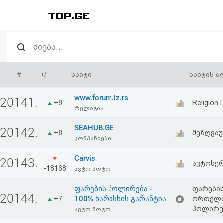
რეიტინგი
(მთავარი)
#
+/-
საიტი
საიტის ა
ფოსტა
www.forum.iz.rs
20141.
+8
Religion 
რელიგია
კითხვა-
SEAHUB.GE
20142.
პასუხი
+8
მეზღვაუ
კომპანიები
Carvis
ავტორიზაცია
20143.
ავტოსერ
-18168
ავტო მოტო
რეგისტრაცია
ფარების პოლირება -
ფარები
20144.
100% ხარისხის გარანტია
+7
ორთქლით
პოლირე
ავტო მოტო
პაროლის