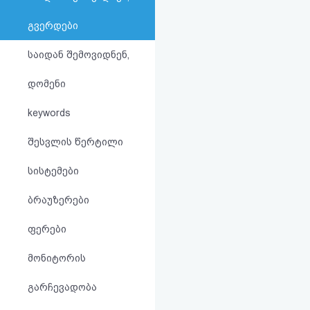
აღდგენა
გვერდები
HTML
საიდან შემოვიდნენ,
კოდი
დომენი
სალიცენზიო
keywords
შეთანხმება
შესვლის წერტილი
და
სისტემები
პასუხისმგებლობის
ბრაუზერები
უარყოფა
ფერები
მონიტორის
გარჩევადობა