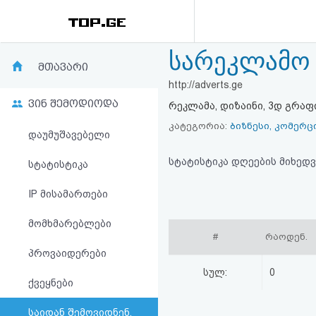
სარეკლამო 
რეიტინგი
მთავარი
http://adverts.ge
(მთავარი)
ვინ შემოდიოდა
რეკლამა, დიზაინი, 3დ გრაფ
ფოსტა
კატეგორია:
ბიზნესი, კომერც
დაუმუშავებელი
კითხვა-
სტატისტიკა დღეების მიხედვ
სტატისტიკა
პასუხი
IP მისამართები
მომხმარებლები
ავტორიზაცია
#
რაოდენ.
პროვაიდერები
რეგისტრაცია
სულ:
0
ქვეყნები
პაროლის
საიდან შემოვიდნენ,