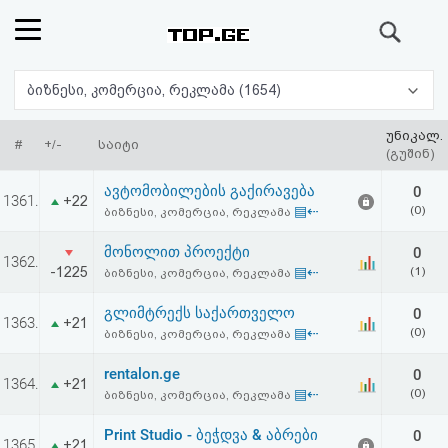
ძიება
რეიტინგი
ბიზნესი, კომერცია, რეკლამა (1654)
(მთავარი)
უნიკალ.
#
+/-
საიტი
(გუშინ)
ფოსტა
ავტომობილების გაქირავება
0
1361.
+22
▤⇠
(0)
ბიზნესი, კომერცია, რეკლამა
კითხვა-
მონოლით პროექტი
0
1362.
პასუხი
-1225
▤⇠
(1)
ბიზნესი, კომერცია, რეკლამა
გლიმტრექს საქართველო
0
ავტორიზაცია
1363.
+21
▤⇠
(0)
ბიზნესი, კომერცია, რეკლამა
რეგისტრაცია
rentalon.ge
0
1364.
+21
▤⇠
(0)
ბიზნესი, კომერცია, რეკლამა
პაროლის
Print Studio - ბეჭდვა & აბრები
0
1365.
+21