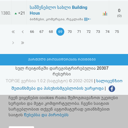
სამშენებლო სახლი Building
0
1380.
Hous
+21
(0)
▤⇠
ბიზნესი, კომერცია, რეკლამა
66
67
68
69
70
71
72
73
74
75
ქართული პროვაიდერების რეიტინგი
სულ რეიტინგში დარეგისტრირებულია
20307
რესურსი
TOP.GE ვერსია 1.0.2 (სატესტო) © 2002-2026
|
სალიცენზიო
შეთანხმება და პასუხისმგებლობის უარყოფა
|
facebook.com/TOP.GE
ჩვენ ვიყენებთ cookies რათა შემოგთავაზოთ უკეთესი
სერვისი და მეტი კომფორტულობა. ჩვენი საიტით
იხილეთ TOP.GE - ის ძველი ვერსია
ბმულზე
სარგებლობით თქვენ ავტომატურად ეთანხმებით
საიტის
წესებსა და პირობებს
რეკლამა TOP.GE - ზე
TOP.GE-ს სერვერების განთავსებას და ინტერნეტთან კავშირს