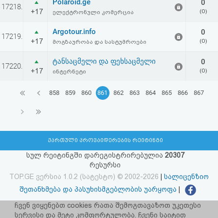
Polaroid.ge
0
17218.
+17
(0)
ელექტრონული კომერცია
Argotour.info
0
17219.
+17
(0)
მოგზაურობა და სასტუმროები
ტანსაცმელი და ფეხსაცმელი
0
17220.
+17
(0)
ინტერნეტი
858
859
860
861
862
863
864
865
866
867
ქართული პროვაიდერების რეიტინგი
სულ რეიტინგში დარეგისტრირებულია
20307
რესურსი
TOP.GE ვერსია 1.0.2 (სატესტო) © 2002-2026
|
სალიცენზიო
შეთანხმება და პასუხისმგებლობის უარყოფა
|
facebook.com/TOP.GE
ჩვენ ვიყენებთ cookies რათა შემოგთავაზოთ უკეთესი
სერვისი და მეტი კომფორტულობა. ჩვენი საიტით
იხილეთ TOP.GE - ის ძველი ვერსია
ბმულზე