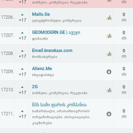
+17
(0)
ბიზნესი, კომერცია, რეკლამა
აღდგენა
Mailo.Ge
0
17206.
HTML
+17
(0)
ელექტრონული კომერცია
კოდი
GEOMODERN.GE | ავეჯი
0
17207.
+17
(0)
დიზაინი
სალიცენზიო
Email.branduus.com
0
17208.
+17
(0)
მომსახურება
შეთანხმება
და
Alienz.Me
0
17209.
+17
(0)
სხვადასხვა
პასუხისმგებლობის
2G
0
17210.
უარყოფა
+17
(0)
ბიზნესი, კომერცია, რეკლამა
შპს სამი ფარის კომპანია
0
სამართალი, არასამთავრობო
17211.
+17
(0)
ორგანიზაციები, ასოციაციები,
კავშირები