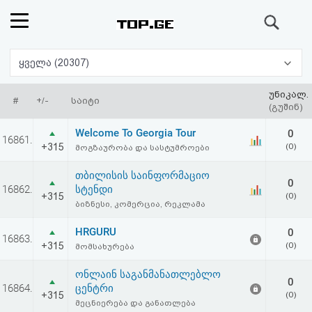
ძიება
რეიტინგი
ყველა (20307)
(მთავარი)
უნიკალ.
#
+/-
საიტი
(გუშინ)
ფოსტა
Welcome To Georgia Tour
0
16861.
+315
(0)
მოგზაურობა და სასტუმროები
კითხვა-
თბილისის საინფორმაციო
0
პასუხი
16862.
სტენდი
+315
(0)
ბიზნესი, კომერცია, რეკლამა
ავტორიზაცია
HRGURU
0
16863.
+315
(0)
მომსახურება
რეგისტრაცია
ონლაინ საგანმანათლებლო
0
16864.
ცენტრი
პაროლის
+315
(0)
მეცნიერება და განათლება