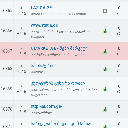
აღდგენა
LAZICA.GE
0
16865.
+315
(0)
მოგზაურობა და სასტუმროები
HTML
www.statia.ge
0
კოდი
16866.
ახალი ამბები, მედია, ტელევიზია,
+315
(0)
რადიო
სალიცენზიო
UMARKET.GE - შენი მარკეტი
0
16867.
+315
(0)
ბიზნესი, კომერცია, რეკლამა
შეთანხმება
სპორტერი
და
0
16868.
+315
(0)
სპორტი
პასუხისმგებლობის
კულტურის ცენტრი ოდიში
0
უარყოფა
16869.
კულტურა, ხელოვნება, ლიტერატურა,
+315
(0)
ისტორია
http:kai.com.ge/
0
16870.
+315
(0)
სხვადასხვა
სარეკლამო მედია კომპანია
0
16871.