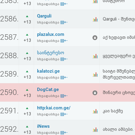
2585.
სასტუმრო
+13
▤⇠
აღდგენა
სხვადასხვა
Qarguli
2586.
Qarguli - შენ
HTML
+13
▤⇠
სხვადასხვა
კოდი
plazalux.com
2587.
აქ ხედავთ იმას
+13
▤⇠
სხვადასხვა
სალიცენზიო
საინტერესო
2588.
ყველეაფერი ე
შეთანხმება
+13
▤⇠
სხვადასხვა
და
kalatozi.ge
საიტი მშენებ
2589.
+13
▤⇠
მსურველთათვ
სხვადასხვა
პასუხისმგებლობის
DogCat.ge
2590.
უარყოფა
შინაური ცხოვ
+13
▤⇠
სხვადასხვა
http:kai.com.ge/
2591.
კაი საქმე
+13
▤⇠
სხვადასხვა
iNews
2592.
ახალი ამბები.
+13
▤⇠
სხვადასხვა