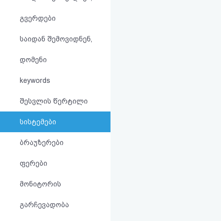
აღდგენა
გვერდები
HTML
საიდან შემოვიდნენ,
კოდი
დომენი
სალიცენზიო
keywords
შეთანხმება
შესვლის წერტილი
და
სისტემები
პასუხისმგებლობის
ბრაუზერები
უარყოფა
ფერები
მონიტორის
გარჩევადობა