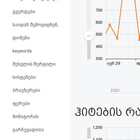
აღდგენა
700
გვერდები
HTML
600
საიდან შემოვიდნენ,
კოდი
500
დომენი
400
სალიცენზიო
keywords
300
შეთანხმება
ივნ 29
ი
შესვლის წერტილი
და
სისტემები
პასუხისმგებლობის
ბრაუზერები
2023
უარყოფა
ფერები
ჰიტების რ
მონიტორის
1,200
გარჩევადობა
1,100