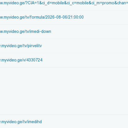
www.myvideo.ge/?CIA=1&ci_d=mobile&ci_c=mobile&ci_m=promo&chan
ww.myvideo.ge/tv/formula/2026-08-06/21:00:00
ww.myvideo.ge/tv/imedi-down
.myvideo.ge/tv/pirvelitv
w.myvideo.ge/v/4330724
w.myvideo.ge/tv/imedihd