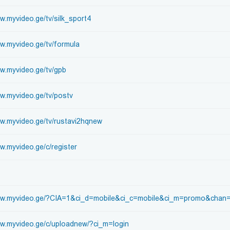
ww.myvideo.ge/tv/silk_sport4
ww.myvideo.ge/tv/formula
ww.myvideo.ge/tv/gpb
ww.myvideo.ge/tv/postv
ww.myvideo.ge/tv/rustavi2hqnew
ww.myvideo.ge/c/register
www.myvideo.ge/?CIA=1&ci_d=mobile&ci_c=mobile&ci_m=promo&chan=
ww.myvideo.ge/c/uploadnew/?ci_m=login