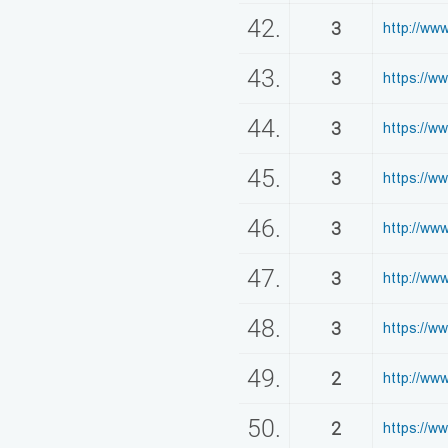
42.
3
http://ww
43.
3
https://w
44.
3
https://w
45.
3
https://w
46.
3
http://w
47.
3
http://ww
48.
3
https://w
49.
2
http://ww
50.
2
https://ww