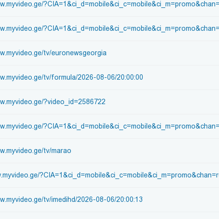
www.myvideo.ge/?CIA=1&ci_d=mobile&ci_c=mobile&ci_m=promo&chan=
ww.myvideo.ge/?CIA=1&ci_d=mobile&ci_c=mobile&ci_m=promo&chan=p
ww.myvideo.ge/tv/euronewsgeorgia
ww.myvideo.ge/tv/formula/2026-08-06/20:00:00
ww.myvideo.ge/?video_id=2586722
www.myvideo.ge/?CIA=1&ci_d=mobile&ci_c=mobile&ci_m=promo&chan
ww.myvideo.ge/tv/marao
ww.myvideo.ge/?CIA=1&ci_d=mobile&ci_c=mobile&ci_m=promo&chan=
ww.myvideo.ge/tv/imedihd/2026-08-06/20:00:13