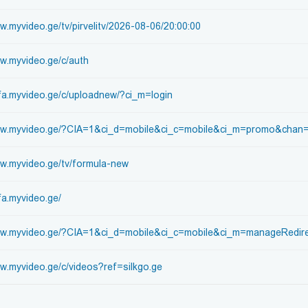
w.myvideo.ge/tv/pirvelitv/2026-08-06/20:00:00
ww.myvideo.ge/c/auth
efa.myvideo.ge/c/uploadnew/?ci_m=login
www.myvideo.ge/?CIA=1&ci_d=mobile&ci_c=mobile&ci_m=promo&chan
ww.myvideo.ge/tv/formula-new
fa.myvideo.ge/
ww.myvideo.ge/?CIA=1&ci_d=mobile&ci_c=mobile&ci_m=manageRedirec
ww.myvideo.ge/c/videos?ref=silkgo.ge