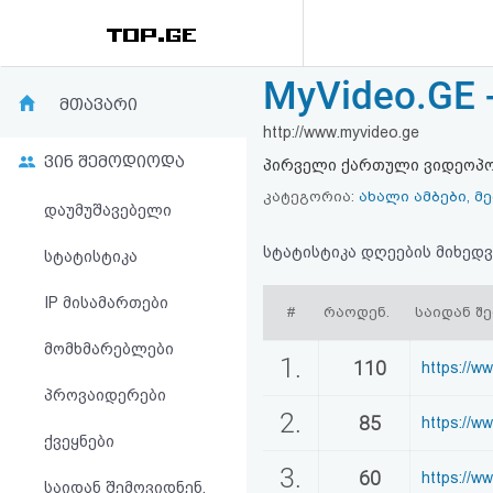
MyVideo.GE
რეიტინგი
მთავარი
http://www.myvideo.ge
(მთავარი)
ვინ შემოდიოდა
პირველი ქართული ვიდეოპორ
ფოსტა
კატეგორია:
ახალი ამბები, მ
დაუმუშავებელი
კითხვა-
სტატისტიკა დღეების მიხედვ
სტატისტიკა
პასუხი
IP მისამართები
#
რაოდენ.
საიდან შ
მომხმარებლები
ავტორიზაცია
1.
110
https://ww
პროვაიდერები
რეგისტრაცია
2.
85
https://w
ქვეყნები
პაროლის
3.
60
https://w
საიდან შემოვიდნენ,