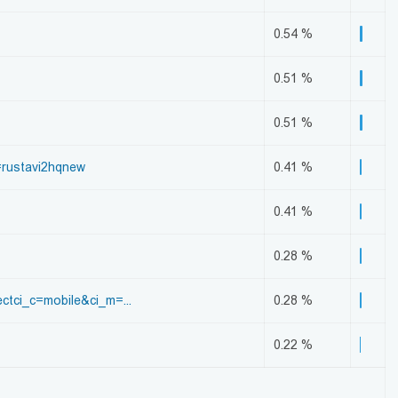
0.54 %
0.51 %
0.51 %
=rustavi2hqnew
0.41 %
0.41 %
0.28 %
tci_c=mobile&ci_m=...
0.28 %
0.22 %