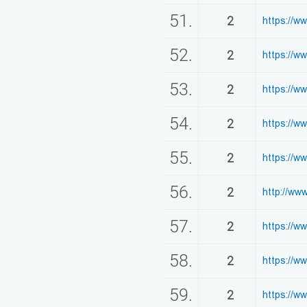
51.
2
https://w
52.
2
https://ww
53.
2
https://w
54.
2
https://
55.
2
https://w
56.
2
http://ww
57.
2
https://w
58.
2
https://w
59.
2
https://w