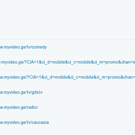
ww.myvideo.ge/tv/comedy
ww.myvideo.ge/?CIA=1&ci_d=mobile&ci_c=mobile&ci_m=promo&chan=i
www.myvideo.ge/?CIA=1&ci_d=mobile&ci_c=mobile&ci_m=promo&chan=
ww.myvideo.ge/tv/gdstv
ww.myvideo.ge/radio/
ww.myvideo.ge/tv/caucasia