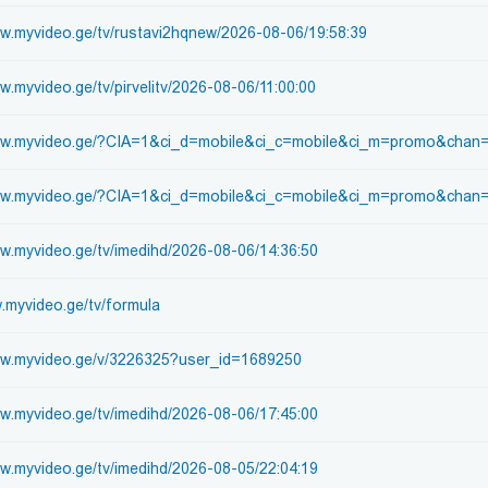
ww.myvideo.ge/tv/rustavi2hqnew/2026-08-06/19:58:39
w.myvideo.ge/tv/pirvelitv/2026-08-06/11:00:00
ww.myvideo.ge/?CIA=1&ci_d=mobile&ci_c=mobile&ci_m=promo&chan=pir
www.myvideo.ge/?CIA=1&ci_d=mobile&ci_c=mobile&ci_m=promo&chan=
ww.myvideo.ge/tv/imedihd/2026-08-06/14:36:50
w.myvideo.ge/tv/formula
ww.myvideo.ge/v/3226325?user_id=1689250
ww.myvideo.ge/tv/imedihd/2026-08-06/17:45:00
ww.myvideo.ge/tv/imedihd/2026-08-05/22:04:19