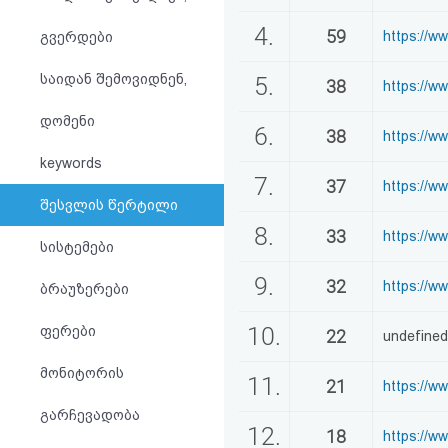
აღდგენა
4.
59
https://w
გვერდები
HTML
საიდან შემოვიდნენ,
5.
38
https://w
კოდი
დომენი
6.
38
https://w
სალიცენზიო
keywords
7.
37
https://w
შეთანხმება
შესვლის წერტილი
და
8.
33
https://w
სისტემები
პასუხისმგებლობის
9.
32
https://w
ბრაუზერები
უარყოფა
10.
ფერები
22
undefined
მონიტორის
11.
21
https://
გარჩევადობა
12.
18
https://w