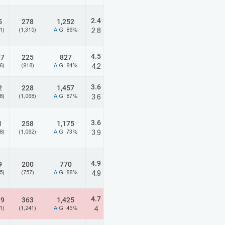
2.4
5
278
1,252
1)
(1,315)
A
G: 86%
2.8
4.5
17
225
827
6)
(918)
A
G: 84%
4.2
3.6
2
228
1,457
8)
(1,068)
A
G: 87%
3.6
3.6
1
258
1,175
8)
(1,062)
A
G: 73%
3.9
4.9
9
200
770
5)
(757)
A
G: 88%
4.9
4.7
89
363
1,425
1)
(1,241)
A
G: 45%
4