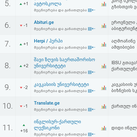
კარგ სკოლა
5.
ავტოსკოლა
+1
აღდგენა
გზისთვის 
▤⇠
მეცნიერება და განათლება
HTML
Abituri.ge
ეროვნული 
6.
-1
▤⇠
აბიტურიენ
მეცნიერება და განათლება
კოდი
Herpi / ჰერპი
აღმოაჩინე
7.
+1
▤⇠
ამფიბიები
სალიცენზიო
მეცნიერება და განათლება
შეთანხმება
შავი ზღვის საერთაშორისო
IBSU გთავ
8.
უნივერსიტეტი
+2
ქართულენო
და
▤⇠
მეცნიერება და განათლება
პასუხისმგებლობის
კავკასიის უნივერსიტეტი
კავკასიის 
9.
-2
▤⇠
ბიზნესის ს
მეცნიერება და განათლება
უარყოფა
Translate.ge
10.
-1
ქართულ ინგ
▤⇠
მეცნიერება და განათლება
ინგლისურ-ქართული
11.
ლექსიკონი
დიდი ინგლ
+16
▤⇠
მეცნიერება და განათლება