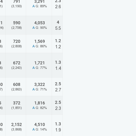
2.3
84
791
3,291
1)
(3,190)
A
G: 89%
2.6
4
31
590
4,053
24)
(2,758)
A
G: 90%
5.5
1.2
8
720
1,569
6)
(2,808)
A
G: 86%
1.2
1.3
3
672
1,721
6)
(2,243)
A
G: 77%
1.4
2.5
40
608
3,322
7)
(2,863)
A
G: 71%
2.7
2.5
5
372
1,816
4)
(1,851)
A
G: 82%
2.3
1.3
80
2,152
4,510
8)
(3,868)
A
G: 14%
1.9