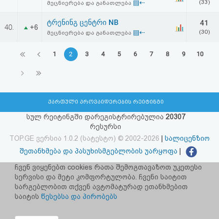
▤⇠
(33)
მეცნიერება და განათლება
ტრენინგ ცენტრი NB
41
40.
+6
▤⇠
(30)
მეცნიერება და განათლება
1
2
3
4
5
6
7
8
9
10
ქართული პროვაიდერების რეიტინგი
სულ რეიტინგში დარეგისტრირებულია
20307
რესურსი
TOP.GE ვერსია 1.0.2 (სატესტო) © 2002-2026
|
სალიცენზიო
შეთანხმება და პასუხისმგებლობის უარყოფა
|
facebook.com/TOP.GE
ჩვენ ვიყენებთ cookies რათა შემოგთავაზოთ უკეთესი
სერვისი და მეტი კომფორტულობა. ჩვენი საიტით
იხილეთ TOP.GE - ის ძველი ვერსია
ბმულზე
სარგებლობით თქვენ ავტომატურად ეთანხმებით
საიტის
წესებსა და პირობებს
რეკლამა TOP.GE - ზე
TOP.GE-ს სერვერების განთავსებას და ინტერნეტთან კავშირს