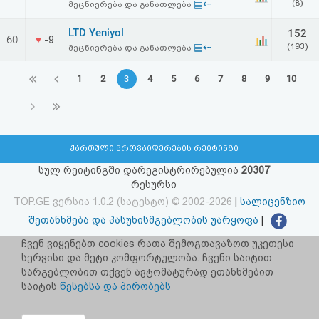
▤⇠
(8)
მეცნიერება და განათლება
LTD Yeniyol
152
60.
-9
▤⇠
(193)
მეცნიერება და განათლება
1
2
3
4
5
6
7
8
9
10
ქართული პროვაიდერების რეიტინგი
სულ რეიტინგში დარეგისტრირებულია
20307
რესურსი
TOP.GE ვერსია 1.0.2 (სატესტო) © 2002-2026
|
სალიცენზიო
შეთანხმება და პასუხისმგებლობის უარყოფა
|
facebook.com/TOP.GE
ჩვენ ვიყენებთ cookies რათა შემოგთავაზოთ უკეთესი
სერვისი და მეტი კომფორტულობა. ჩვენი საიტით
იხილეთ TOP.GE - ის ძველი ვერსია
ბმულზე
სარგებლობით თქვენ ავტომატურად ეთანხმებით
საიტის
წესებსა და პირობებს
რეკლამა TOP.GE - ზე
TOP.GE-ს სერვერების განთავსებას და ინტერნეტთან კავშირს