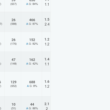
39
636
)
(637)
A
G: 84%
1.1
1.5
26
466
7)
(588)
A
G: 87%
2.4
1.2
26
152
)
(176)
A
G: 82%
1.2
1.4
47
162
)
(148)
A
G: 42%
1.1
1.6
6
129
688
)
(652)
A
G: 8%
1.2
2.1
10
44
)
(51)
A
G: 86%
2