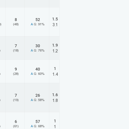
1.5
8
52
)
(48)
A
G: 91%
3.1
1.9
7
30
)
(18)
A
G: 76%
1.2
1
9
40
)
(28)
A
G: 60%
1.4
1.6
7
26
)
(19)
A
G: 58%
1.8
1
6
57
)
(61)
A
G: 68%
1