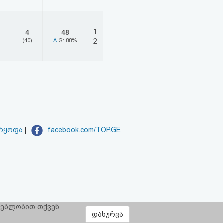
1
4
48
)
(40)
A
G: 88%
2
არყოფა
|
facebook.com/TOP.GE
რგებლობით თქვენ
დახურვა
ყოფს:
CLOUD9