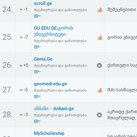
scroll.ge
აღდგენა
24.
-1
შემეცნებითი
მეცნიერება და განათლება
▤⇠
HTML
GU.EDU.GE-გორის
კოდი
უნივერსიტეტი
25.
-7
გორის უნივე
მეცნიერება და განათლება
▤⇠
სალიცენზიო
Genia.Ge
შეთანხმება
26.
+5
ქართული სა
მეცნიერება და განათლება
და
▤⇠
პასუხისმგებლობის
geomedi.edu.ge
27.
-5
შპს სასწავლ
მეცნიერება და განათლება
უარყოფა
▤⇠
ანბანი ჻ Anbani.ge
აკრიფე ქართ
28.
-3
მეცნიერება და განათლება
მთავრულად,
▤⇠
MyScholarship
სოკარის სტი