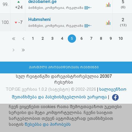
dezobarieri.ge
5
99.
+24
▤⇠
(6)
ბიზნესი, კომერცია, რეკლამა
Hubmsheni
2
100.
-7
▤⇠
(13)
ბიზნესი, კომერცია, რეკლამა
1
2
3
4
5
6
7
8
9
10
ქართული პროვაიდერების რეიტინგი
სულ რეიტინგში დარეგისტრირებულია
20307
რესურსი
TOP.GE ვერსია 1.0.2 (სატესტო) © 2002-2026
|
სალიცენზიო
შეთანხმება და პასუხისმგებლობის უარყოფა
|
facebook.com/TOP.GE
ჩვენ ვიყენებთ cookies რათა შემოგთავაზოთ უკეთესი
სერვისი და მეტი კომფორტულობა. ჩვენი საიტით
იხილეთ TOP.GE - ის ძველი ვერსია
ბმულზე
სარგებლობით თქვენ ავტომატურად ეთანხმებით
საიტის
წესებსა და პირობებს
რეკლამა TOP.GE - ზე