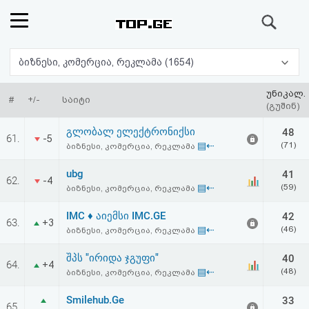
ძიება
რეიტინგი
ბიზნესი, კომერცია, რეკლამა (1654)
(მთავარი)
უნიკალ.
#
+/-
საიტი
(გუშინ)
ფოსტა
გლობალ ელექტრონიქსი
48
61.
-5
▤⇠
(71)
ბიზნესი, კომერცია, რეკლამა
კითხვა-
ubg
41
62.
-4
პასუხი
▤⇠
(59)
ბიზნესი, კომერცია, რეკლამა
IMC ♦ აიემსი IMC.GE
42
ავტორიზაცია
63.
+3
▤⇠
(46)
ბიზნესი, კომერცია, რეკლამა
რეგისტრაცია
შპს "ირიდა ჯგუფი"
40
64.
+4
▤⇠
(48)
ბიზნესი, კომერცია, რეკლამა
პაროლის
Smilehub.Ge
33
65.