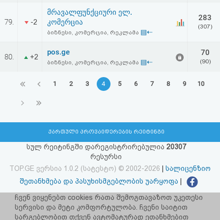
მრავალფუნქციური ელ.
283
79.
კომერცია
-2
(307)
▤⇠
ბიზნესი, კომერცია, რეკლამა
pos.ge
70
80.
+2
▤⇠
(90)
ბიზნესი, კომერცია, რეკლამა
1
2
3
4
5
6
7
8
9
10
ქართული პროვაიდერების რეიტინგი
სულ რეიტინგში დარეგისტრირებულია
20307
რესურსი
TOP.GE ვერსია 1.0.2 (სატესტო) © 2002-2026
|
სალიცენზიო
შეთანხმება და პასუხისმგებლობის უარყოფა
|
facebook.com/TOP.GE
ჩვენ ვიყენებთ cookies რათა შემოგთავაზოთ უკეთესი
სერვისი და მეტი კომფორტულობა. ჩვენი საიტით
იხილეთ TOP.GE - ის ძველი ვერსია
ბმულზე
სარგებლობით თქვენ ავტომატურად ეთანხმებით