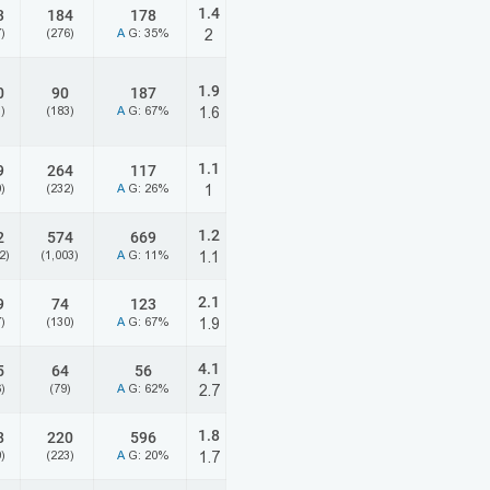
1.4
3
184
178
)
(276)
A
G: 35%
2
1.9
0
90
187
)
(183)
A
G: 67%
1.6
1.1
9
264
117
)
(232)
A
G: 26%
1
1.2
2
574
669
2)
(1,003)
A
G: 11%
1.1
2.1
9
74
123
)
(130)
A
G: 67%
1.9
4.1
5
64
56
)
(79)
A
G: 62%
2.7
1.8
8
220
596
)
(223)
A
G: 20%
1.7