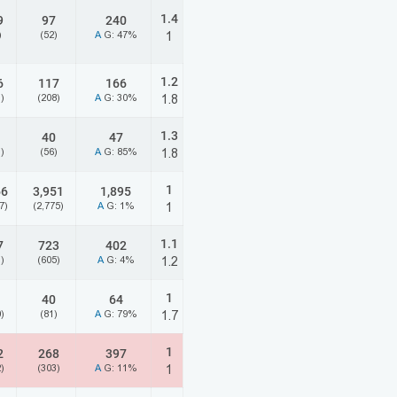
1.4
9
97
240
)
(52)
A
G: 47%
1
1.2
6
117
166
)
(208)
A
G: 30%
1.8
1.3
40
47
)
(56)
A
G: 85%
1.8
1
66
3,951
1,895
7)
(2,775)
A
G: 1%
1
1.1
7
723
402
)
(605)
A
G: 4%
1.2
1
40
64
)
(81)
A
G: 79%
1.7
1
2
268
397
)
(303)
A
G: 11%
1