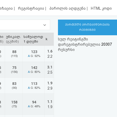
|
|
|
იზაცია
რეგისტრაცია
პაროლის აღდგენა
HTML კოდი
ქართული პროვაიდერების
რეიტინგი
ბი
უნიკალ.
საშუალოდ
k
სულ რეიტინგში
ნ)
(გუშინ)
1 დღეში
დარეგისტრირებულია
20307
რესურსი
1.6
0
88
123
)
(115)
A
G: 92%
2.2
3.1
5
75
142
)
(156)
A
G: 83%
2.5
1.9
9
83
113
)
(90)
A
G: 82%
2.9
1.1
8
158
94
)
(75)
A
G: 48%
1.9