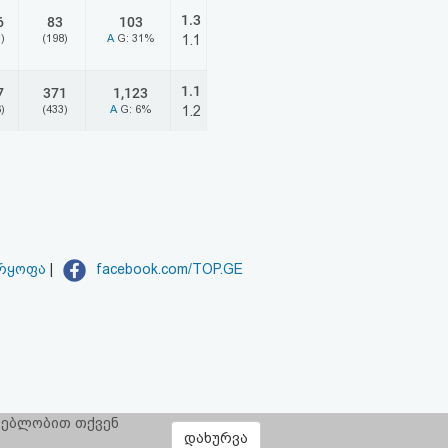
1.3
6
83
103
)
(198)
A
G: 31%
1.1
1.1
7
371
1,123
)
(433)
A
G: 6%
1.2
არყოფა
|
facebook.com/TOP.GE
რგებლობით თქვენ
დახურვა
ყოფს:
CLOUD9