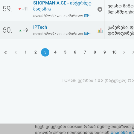
SHOPMANIA.GE - ინტერნეტ
უფასო მიწო
59.
მაღაზია
-11
პლანშეტები
▤⇠
ელექტრონული კომერცია
IPTech
კამერები, დ
60.
+9
▤⇠
დომოფონებ
ელექტრონული კომერცია
1
2
3
4
5
6
7
8
9
10
TOP.GE ვერსია 1.0.2 (სატესტო) © 
ჩვენ ვიყენებთ cookies რათა შემოგთავაზოთ
TOP.GE-ს ს
ავტომატურად ეთანხმებით საიტის
წესებსა დ