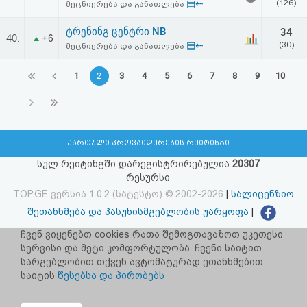
▤⇠
(126)
მეცნიერება და განათლება
ტრენინგ ცენტრი NB
34
40.
+6
▤⇠
(30)
მეცნიერება და განათლება
1
2
3
4
5
6
7
8
9
10
ქართული პროვაიდერების რეიტინგი
სულ რეიტინგში დარეგისტრირებულია
20307
რესურსი
TOP.GE ვერსია 1.0.2 (სატესტო) © 2002-2026
|
სალიცენზიო
შეთანხმება და პასუხისმგებლობის უარყოფა
|
facebook.com/TOP.GE
ჩვენ ვიყენებთ cookies რათა შემოგთავაზოთ უკეთესი
სერვისი და მეტი კომფორტულობა. ჩვენი საიტით
იხილეთ TOP.GE - ის ძველი ვერსია
ბმულზე
სარგებლობით თქვენ ავტომატურად ეთანხმებით
საიტის
წესებსა და პირობებს
რეკლამა TOP.GE - ზე
TOP.GE-ს სერვერების განთავსებას და ინტერნეტთან კავშირს