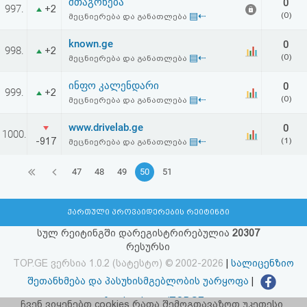
შთაგონება
0
997.
+2
▤⇠
(0)
მეცნიერება და განათლება
known.ge
0
998.
+2
▤⇠
(0)
მეცნიერება და განათლება
ინფო კალენდარი
0
999.
+2
▤⇠
(0)
მეცნიერება და განათლება
www.drivelab.ge
0
1000.
-917
▤⇠
(1)
მეცნიერება და განათლება
47
48
49
50
51
ქართული პროვაიდერების რეიტინგი
სულ რეიტინგში დარეგისტრირებულია
20307
რესურსი
TOP.GE ვერსია 1.0.2 (სატესტო) © 2002-2026
|
სალიცენზიო
შეთანხმება და პასუხისმგებლობის უარყოფა
|
facebook.com/TOP.GE
ჩვენ ვიყენებთ cookies რათა შემოგთავაზოთ უკეთესი