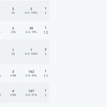
1
2
2
(2)
A
G: 100%
1
1
2
30
)
(18)
A
G: 76%
1.2
3
1
1
(2)
A
G: 100%
1
1
3
162
)
(148)
A
G: 42%
1.1
1
4
107
)
(125)
A
G: 31%
1