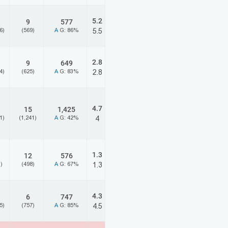
5.2
9
577
6)
(569)
A
G: 86%
5.5
2.8
9
649
4)
(625)
A
G: 83%
2.8
4.7
15
1,425
1)
(1,241)
A
G: 42%
4
1.3
12
576
)
(498)
A
G: 67%
1.3
4.3
6
747
5)
(757)
A
G: 85%
4.5