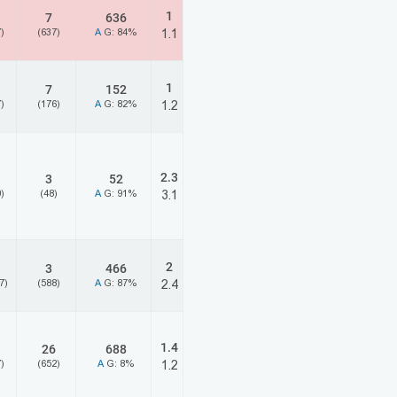
1
7
636
)
(637)
A
G: 84%
1.1
1
7
152
)
(176)
A
G: 82%
1.2
2.3
3
52
)
(48)
A
G: 91%
3.1
2
3
466
7)
(588)
A
G: 87%
2.4
1.4
26
688
)
(652)
A
G: 8%
1.2