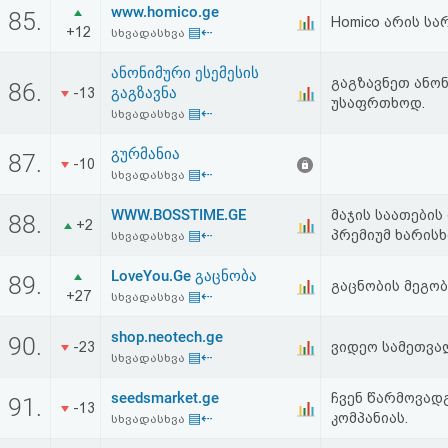
www.homico.ge
აღდგენა
85.
Homico არის ს
+12
▤⇠
სხვადასხვა
HTML
ანონიმური ესემესის
გაგზავნეთ ანო
86.
გაგზავნა
-13
კოდი
უსაფრთხოდ.
▤⇠
სხვადასხვა
გურმანია
სალიცენზიო
87.
-10
▤⇠
სხვადასხვა
შეთანხმება
WWW.BOSSTIME.GE
მაჯის საათების
88.
+2
და
▤⇠
პრემიუმ ხარისხი
სხვადასხვა
პასუხისმგებლობის
LoveYou.Ge გაცნობა
89.
გაცნობის მეგო
+27
▤⇠
სხვადასხვა
უარყოფა
shop.neotech.ge
90.
-23
ვიდეო სამეთვა
▤⇠
სხვადასხვა
seedsmarket.ge
ჩვენ წარმოვად
91.
-13
▤⇠
კომპანიას.
სხვადასხვა