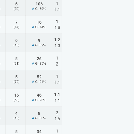
1
6
106
)
(50)
A
G: 89%
1.1
1
7
16
)
(14)
A
G: 73%
1.6
1.2
6
9
)
(18)
A
G: 82%
1.3
1
5
26
)
(31)
A
G: 95%
2
1
5
52
)
(70)
A
G: 91%
1.1
1.1
16
46
)
(59)
A
G: 26%
1.1
2
4
8
)
(10)
A
G: 88%
1.5
1
5
34