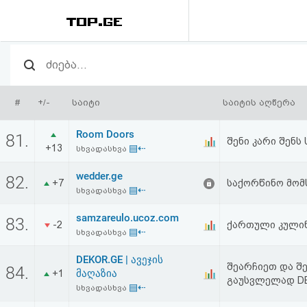
რეიტინგი
(მთავარი)
#
+/-
საიტი
საიტის აღწერა
ფოსტა
Room Doors
81.
შენი კარი შენს
+13
▤⇠
სხვადასხვა
კითხვა-
wedder.ge
82.
პასუხი
+7
საქორწინო მომ
▤⇠
სხვადასხვა
samzareulo.ucoz.com
ავტორიზაცია
83.
-2
ქართული კულინ
▤⇠
სხვადასხვა
რეგისტრაცია
DEKOR.GE | ავეჯის
შეარჩიეთ და შ
84.
მაღაზია
+1
გაუსვლელად DE
▤⇠
სხვადასხვა
პაროლის