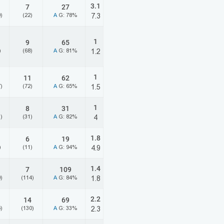
3.1
7
27
)
(22)
A
G: 78%
7.3
1
9
65
)
(68)
A
G: 81%
1.2
1
11
62
)
(72)
A
G: 65%
1.5
1
8
31
)
(31)
A
G: 82%
4
1.8
6
19
)
(11)
A
G: 94%
4.9
1.4
7
109
)
(114)
A
G: 84%
1.8
2.2
14
69
)
(130)
A
G: 33%
2.3