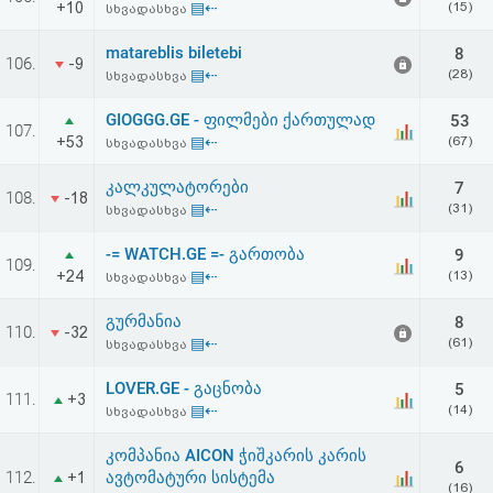
+10
▤⇠
(15)
სხვადასხვა
აღდგენა
matareblis biletebi
8
106.
-9
HTML
▤⇠
(28)
სხვადასხვა
კოდი
GIOGGG.GE - ფილმები ქართულად
53
107.
+53
▤⇠
(67)
სხვადასხვა
სალიცენზიო
კალკულატორები
7
108.
-18
▤⇠
(31)
სხვადასხვა
შეთანხმება
და
-= WATCH.GE =- გართობა
9
109.
+24
▤⇠
(13)
სხვადასხვა
პასუხისმგებლობის
გურმანია
8
110.
-32
უარყოფა
▤⇠
(61)
სხვადასხვა
LOVER.GE - გაცნობა
5
111.
+3
▤⇠
(14)
სხვადასხვა
კომპანია AICON ჭიშკარის კარის
6
112.
ავტომატური სისტემა
+1
(16)