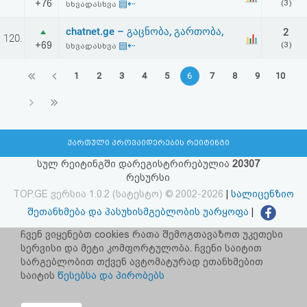
+76
▤⇠
(3)
სხვადასხვა
chatnet.ge – გაცნობა, გართობა,
2
120.
+69
▤⇠
(3)
სხვადასხვა
1
2
3
4
5
6
7
8
9
10
ქართული პროვაიდერების რეიტინგი
სულ რეიტინგში დარეგისტრირებულია
20307
რესურსი
TOP.GE ვერსია 1.0.2 (სატესტო) © 2002-2026
|
სალიცენზიო
შეთანხმება და პასუხისმგებლობის უარყოფა
|
facebook.com/TOP.GE
ჩვენ ვიყენებთ cookies რათა შემოგთავაზოთ უკეთესი
სერვისი და მეტი კომფორტულობა. ჩვენი საიტით
იხილეთ TOP.GE - ის ძველი ვერსია
ბმულზე
სარგებლობით თქვენ ავტომატურად ეთანხმებით
საიტის
წესებსა და პირობებს
რეკლამა TOP.GE - ზე
TOP.GE-ს სერვერების განთავსებას და ინტერნეტთან კავშირს