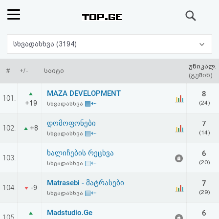
ძიება
რეიტინგი
სხვადასხვა (3194)
(მთავარი)
უნიკალ.
#
+/-
საიტი
(გუშინ)
ფოსტა
MAZA DEVELOPMENT
8
101.
+19
▤⇠
(24)
სხვადასხვა
კითხვა-
დომოფონები
7
102.
+8
პასუხი
▤⇠
(14)
სხვადასხვა
ხალიჩების რეცხვა
6
ავტორიზაცია
103.
▤⇠
(20)
სხვადასხვა
რეგისტრაცია
Matrasebi - მატრასები
7
104.
-9
▤⇠
(29)
სხვადასხვა
პაროლის
Madstudio.Ge
6
105.