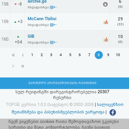
airchie.ge
6
158.
-6
▤⇠
(9)
სხვადასხვა
McCann Tbilisi
29
159.
+3
▤⇠
(33)
სხვადასხვა
GIB
10
160.
+54
▤⇠
(6)
სხვადასხვა
1
2
3
4
5
6
7
8
9
10
ქართული პროვაიდერების რეიტინგი
სულ რეიტინგში დარეგისტრირებულია
20307
რესურსი
TOP.GE ვერსია 1.0.2 (სატესტო) © 2002-2026
|
სალიცენზიო
შეთანხმება და პასუხისმგებლობის უარყოფა
|
facebook.com/TOP.GE
ჩვენ ვიყენებთ cookies რათა შემოგთავაზოთ უკეთესი
სერვისი და მეტი კომფორტულობა. ჩვენი საიტით
იხილეთ TOP.GE - ის ძველი ვერსია
ბმულზე