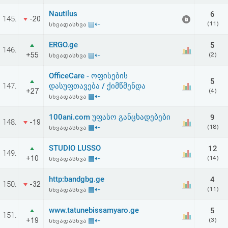
აღდგენა
Nautilus
6
145.
-20
▤⇠
(11)
სხვადასხვა
HTML
ERGO.ge
5
146.
კოდი
+55
▤⇠
(2)
სხვადასხვა
OfficeCare - ოფისების
სალიცენზიო
5
147.
დასუფთავება / ქიმწმენდა
+27
(4)
▤⇠
სხვადასხვა
შეთანხმება
100ani.com უფასო განცხადებები
და
9
148.
-19
▤⇠
(18)
სხვადასხვა
პასუხისმგებლობის
STUDIO LUSSO
12
149.
უარყოფა
+10
▤⇠
(14)
სხვადასხვა
http:bandgbg.ge
4
150.
-32
▤⇠
(11)
სხვადასხვა
www.tatunebissamyaro.ge
5
151.
+19
▤⇠
(3)
სხვადასხვა