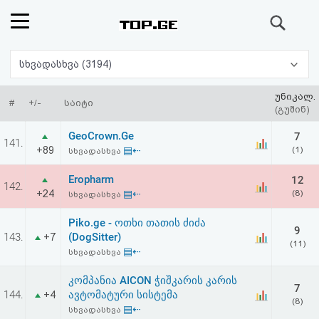
ძიება
რეიტინგი
სხვადასხვა (3194)
(მთავარი)
უნიკალ.
#
+/-
საიტი
(გუშინ)
ფოსტა
GeoCrown.Ge
7
141.
+89
▤⇠
(1)
სხვადასხვა
კითხვა-
Eropharm
12
142.
პასუხი
+24
▤⇠
(8)
სხვადასხვა
Piko.ge - ოთხი თათის ძიძა
ავტორიზაცია
9
143.
(DogSitter)
+7
(11)
▤⇠
სხვადასხვა
რეგისტრაცია
კომპანია AICON ჭიშკარის კარის
7
144.
ავტომატური სისტემა
+4
პაროლის
(8)
▤⇠
სხვადასხვა