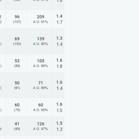
1.6
1.4
2
96
209
)
(107)
A
G: 61%
1.7
1.3
69
139
)
(153)
A
G: 83%
1.4
1.6
53
105
)
(89)
A
G: 89%
1.8
1.6
50
71
)
(81)
A
G: 89%
1.4
1.6
60
60
)
(70)
A
G: 69%
1.5
1.5
41
126
)
(85)
A
G: 97%
1.3