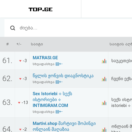
რეიტინგი
(მთავარი)
#
+/-
საიტი
საიტის აღ
ფოსტა
MATRASI.GE
61.
-3
საუკეთეს
▤⇠
სხვადასხვა
კითხვა-
წყლის ჟონვის დიაგნოსტიკა
62.
პასუხი
-3
ჩვენი ექ
▤⇠
სხვადასხვა
Sex Istoriebi ⟡ სექს
ავტორიზაცია
ისტორიები ⟡
სექს ისტ
63.
-13
INTIMGRAM.COM
istoriebi ⟡
რეგისტრაცია
▤⇠
სხვადასხვა
Martivi.shop მარტივი შოპინგი
პაროლის
ონლაინ მ
64.
ონლაინ მაღაზია
-2