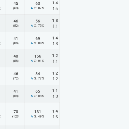
1.4
45
63
)
(68)
A
G: 87%
1.5
1.8
46
56
)
(52)
A
G: 75%
1.1
1.4
41
69
)
(86)
A
G: 89%
1.8
1.2
40
156
)
(58)
A
G: 91%
1.1
1.2
46
84
)
(72)
A
G: 77%
1.2
1.1
41
65
)
(58)
A
G: 88%
1.3
1.4
70
131
)
(126)
A
G: 49%
1.6