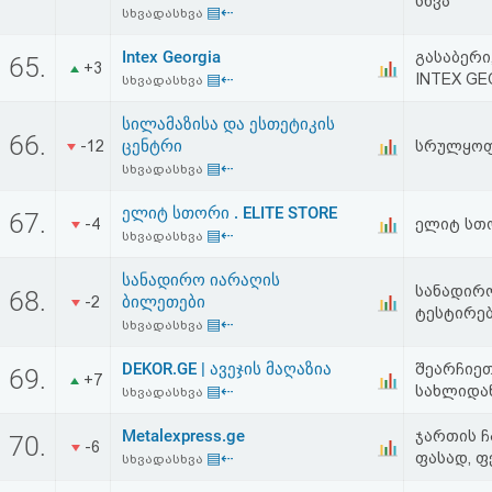
სხვა
▤⇠
აღდგენა
სხვადასხვა
Intex Georgia
გასაბერი
65.
+3
HTML
▤⇠
INTEX GE
სხვადასხვა
კოდი
სილამაზისა და ესთეტიკის
66.
ცენტრი
-12
სრულყოფი
▤⇠
სხვადასხვა
სალიცენზიო
შეთანხმება
ელიტ სთორი . ELITE STORE
67.
-4
ელიტ სთო
▤⇠
სხვადასხვა
და
სანადირო იარაღის
სანადირ
პასუხისმგებლობის
68.
ბილეთები
-2
ტესტირებ
▤⇠
სხვადასხვა
უარყოფა
DEKOR.GE | ავეჯის მაღაზია
შეარჩიეთ
69.
+7
▤⇠
სახლიდა
სხვადასხვა
Metalexpress.ge
ჯართის ჩ
70.
-6
▤⇠
ფასად, ფ
სხვადასხვა