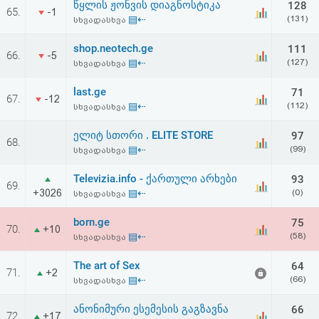
წყლის ჟონვის დიაგნოსტიკა
128
აღდგენა
65.
-1
▤⇠
(131)
სხვადასხვა
HTML
shop.neotech.ge
111
66.
-5
▤⇠
(127)
სხვადასხვა
კოდი
last.ge
71
67.
-12
▤⇠
(112)
სხვადასხვა
სალიცენზიო
ელიტ სთორი . ELITE STORE
97
შეთანხმება
68.
▤⇠
(99)
სხვადასხვა
და
Televizia.info - ქართული არხები
93
69.
პასუხისმგებლობის
+3026
▤⇠
(0)
სხვადასხვა
უარყოფა
born.ge
75
70.
+10
▤⇠
(58)
სხვადასხვა
The art of Sex
64
71.
+2
▤⇠
(66)
სხვადასხვა
ანონიმური ესემესის გაგზავნა
66
72.
+17