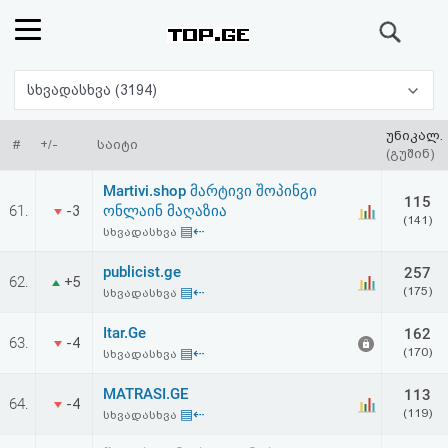
ძიება
რეიტინგი
სხვადასხვა (3194)
(მთავარი)
უნიკალ.
#
+/-
საიტი
(გუშინ)
ფოსტა
Martivi.shop მარტივი შოპინგი
115
61.
ონლაინ მაღაზია
-3
(141)
კითხვა-
▤⇠
სხვადასხვა
პასუხი
publicist.ge
257
62.
+5
▤⇠
(175)
სხვადასხვა
ავტორიზაცია
Itar.Ge
162
63.
-4
▤⇠
(170)
სხვადასხვა
რეგისტრაცია
MATRASI.GE
113
64.
-4
▤⇠
(119)
სხვადასხვა
პაროლის