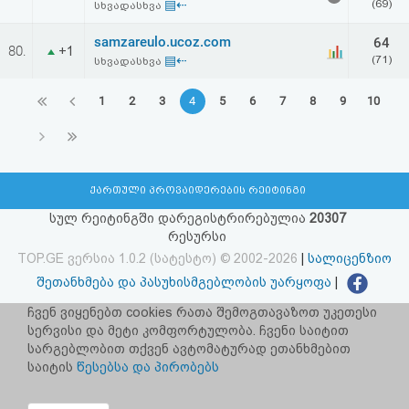
▤⇠
(69)
სხვადასხვა
samzareulo.ucoz.com
64
80.
+1
▤⇠
(71)
სხვადასხვა
1
2
3
4
5
6
7
8
9
10
ქართული პროვაიდერების რეიტინგი
სულ რეიტინგში დარეგისტრირებულია
20307
რესურსი
TOP.GE ვერსია 1.0.2 (სატესტო) © 2002-2026
|
სალიცენზიო
შეთანხმება და პასუხისმგებლობის უარყოფა
|
facebook.com/TOP.GE
ჩვენ ვიყენებთ cookies რათა შემოგთავაზოთ უკეთესი
სერვისი და მეტი კომფორტულობა. ჩვენი საიტით
იხილეთ TOP.GE - ის ძველი ვერსია
ბმულზე
სარგებლობით თქვენ ავტომატურად ეთანხმებით
საიტის
წესებსა და პირობებს
რეკლამა TOP.GE - ზე
TOP.GE-ს სერვერების განთავსებას და ინტერნეტთან კავშირს