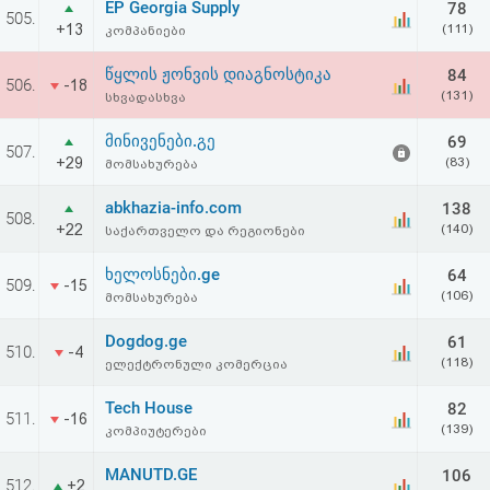
EP Georgia Supply
78
აღდგენა
505.
+13
(111)
კომპანიები
HTML
წყლის ჟონვის დიაგნოსტიკა
84
506.
-18
(131)
სხვადასხვა
კოდი
მინივენები.გე
69
507.
+29
(83)
მომსახურება
სალიცენზიო
abkhazia-info.com
138
შეთანხმება
508.
+22
(140)
საქართველო და რეგიონები
და
ხელოსნები.ge
64
509.
-15
პასუხისმგებლობის
(106)
მომსახურება
უარყოფა
Dogdog.ge
61
510.
-4
(118)
ელექტრონული კომერცია
Tech House
82
511.
-16
(139)
კომპიუტერები
MANUTD.GE
106
512.
+2