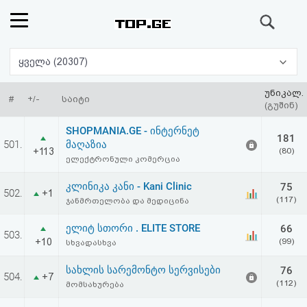
ძიება
რეიტინგი
ყველა (20307)
(მთავარი)
უნიკალ.
#
+/-
საიტი
(გუშინ)
ფოსტა
SHOPMANIA.GE - ინტერნეტ
181
501.
მაღაზია
+113
(80)
კითხვა-
ელექტრონული კომერცია
პასუხი
კლინიკა კანი - Kani Clinic
75
502.
+1
(117)
ჯანმრთელობა და მედიცინა
ავტორიზაცია
ელიტ სთორი . ELITE STORE
66
503.
+10
(99)
სხვადასხვა
რეგისტრაცია
სახლის სარემონტო სერვისები
76
504.
+7
(112)
მომსახურება
პაროლის