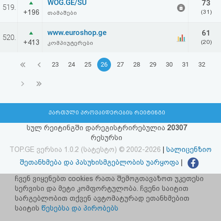
WOG.GE/SU
73
519.
+196
(31)
თამაშები
www.euroshop.ge
61
520.
+413
(20)
კომპიუტერები
23
24
25
26
27
28
29
30
31
32
ქართული პროვაიდერების რეიტინგი
სულ რეიტინგში დარეგისტრირებულია
20307
რესურსი
TOP.GE ვერსია 1.0.2 (სატესტო) © 2002-2026
|
სალიცენზიო
შეთანხმება და პასუხისმგებლობის უარყოფა
|
facebook.com/TOP.GE
ჩვენ ვიყენებთ cookies რათა შემოგთავაზოთ უკეთესი
სერვისი და მეტი კომფორტულობა. ჩვენი საიტით
იხილეთ TOP.GE - ის ძველი ვერსია
ბმულზე
სარგებლობით თქვენ ავტომატურად ეთანხმებით
საიტის
წესებსა და პირობებს
რეკლამა TOP.GE - ზე