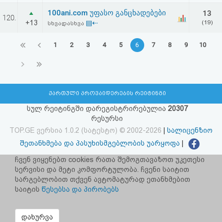
100ani.com უფასო განცხადებები
13
120.
+13
▤⇠
(19)
სხვადასხვა
1
2
3
4
5
6
7
8
9
10
ქართული პროვაიდერების რეიტინგი
სულ რეიტინგში დარეგისტრირებულია
20307
რესურსი
TOP.GE ვერსია 1.0.2 (სატესტო) © 2002-2026
|
სალიცენზიო
შეთანხმება და პასუხისმგებლობის უარყოფა
|
facebook.com/TOP.GE
ჩვენ ვიყენებთ cookies რათა შემოგთავაზოთ უკეთესი
სერვისი და მეტი კომფორტულობა. ჩვენი საიტით
იხილეთ TOP.GE - ის ძველი ვერსია
ბმულზე
სარგებლობით თქვენ ავტომატურად ეთანხმებით
საიტის
წესებსა და პირობებს
რეკლამა TOP.GE - ზე
TOP.GE-ს სერვერების განთავსებას და ინტერნეტთან კავშირს
დახურვა
უზრუნველყოფს:
CLOUD9