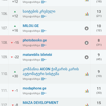
+12
▤⇠
(16)
სხვადასხვა
აღდგენა
საიტების კრებული
13
106.
HTML
+12
▤⇠
(21)
სხვადასხვა
კოდი
MILOU.GE
10
107.
+16
▤⇠
(12)
სხვადასხვა
სალიცენზიო
photobooks.ge
8
108.
-15
▤⇠
(31)
სხვადასხვა
შეთანხმება
და
matareblis biletebi
9
109.
-22
▤⇠
(45)
სხვადასხვა
პასუხისმგებლობის
კომპანია AICON ჭიშკარის კარის
9
უარყოფა
110.
ავტომატური სისტემა
+30
(10)
▤⇠
სხვადასხვა
modaphone.ge
11
111.
-1
▤⇠
(30)
სხვადასხვა
MAZA DEVELOPMENT
15
112.
-8