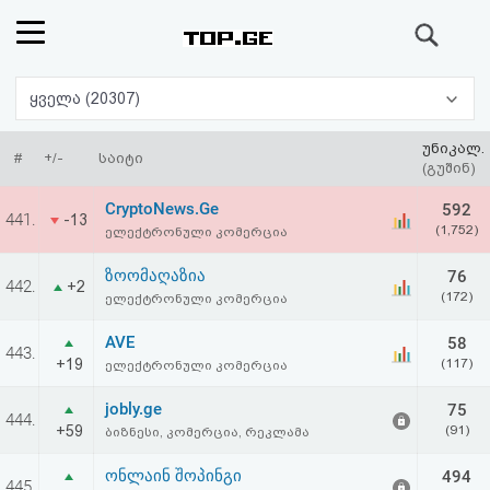
ძიება
რეიტინგი
ყველა (20307)
(მთავარი)
უნიკალ.
#
+/-
საიტი
(გუშინ)
ფოსტა
CryptoNews.Ge
592
441.
-13
(1,752)
ელექტრონული კომერცია
კითხვა-
ზოომაღაზია
76
442.
+2
პასუხი
(172)
ელექტრონული კომერცია
AVE
58
ავტორიზაცია
443.
+19
(117)
ელექტრონული კომერცია
რეგისტრაცია
jobly.ge
75
444.
+59
(91)
ბიზნესი, კომერცია, რეკლამა
პაროლის
ონლაინ შოპინგი
494
445.