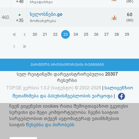
+48
(65)
სხვადასხვა
ხელოსნები.ge
60
460.
+35
(90)
მომსახურება
20
21
22
23
24
25
26
27
28
29
ქართული პროვაიდერების რეიტინგი
სულ რეიტინგში დარეგისტრირებულია
20307
რესურსი
TOP.GE ვერსია 1.0.2 (სატესტო) © 2002-2026
|
სალიცენზიო
შეთანხმება და პასუხისმგებლობის უარყოფა
|
facebook.com/TOP.GE
ჩვენ ვიყენებთ cookies რათა შემოგთავაზოთ უკეთესი
სერვისი და მეტი კომფორტულობა. ჩვენი საიტით
იხილეთ TOP.GE - ის ძველი ვერსია
ბმულზე
სარგებლობით თქვენ ავტომატურად ეთანხმებით
საიტის
წესებსა და პირობებს
რეკლამა TOP.GE - ზე
TOP.GE-ს სერვერების განთავსებას და ინტერნეტთან კავშირს