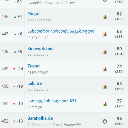
+59
(732)
ელექტრონული კომერცია
აღდგენა
Fix.ge
82
446.
+1
HTML
(160)
მომსახურება
კოდი
სანადირო იარაღის საგამოცდო
68
447.
+6
(138)
სხვადასხვა
სალიცენზიო
Kinoworld.net
80
448.
+9
(164)
სხვადასხვა
შეთანხმება
და
Zupart
74
449.
-24
(215)
ავტო მოტო
პასუხისმგებლობის
Leki.Ge
63
450.
-19
უარყოფა
(187)
სხვადასხვა
იარაღების მაღაზია №1
77
451.
-10
(197)
სპორტი
Baraholka.Ge
96
452.
-13
(250)
ბიზნესი, კომერცია, რეკლამა