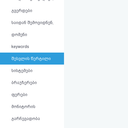
აღდგენა
გვერდები
HTML
საიდან შემოვიდნენ,
კოდი
დომენი
სალიცენზიო
keywords
შეთანხმება
შესვლის წერტილი
და
სისტემები
პასუხისმგებლობის
ბრაუზერები
უარყოფა
ფერები
მონიტორის
გარჩევადობა