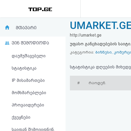
UMARKET.GE 
რეიტინგი
მთავარი
http://umarket.ge
(მთავარი)
ვინ შემოდიოდა
უფასო განცხადებების საიტი
ფოსტა
კატეგორია:
ბიზნესი, კომერც
დაუმუშავებელი
კითხვა-
სტატისტიკა დღეების მიხედვ
სტატისტიკა
პასუხი
IP მისამართები
#
რაოდენ.
მომხმარებლები
ავტორიზაცია
პროვაიდერები
რეგისტრაცია
ქვეყნები
პაროლის
საიდან შემოვიდნენ,