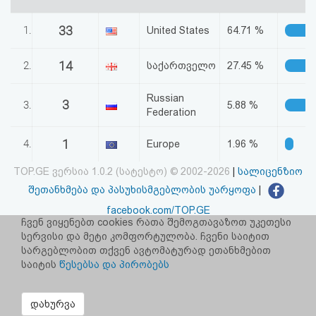
აღდგენა
33
1.
United States
64.71 %
HTML
14
2.
საქართველო
27.45 %
კოდი
Russian
3
3.
5.88 %
სალიცენზიო
Federation
შეთანხმება
1
4.
Europe
1.96 %
და
TOP.GE ვერსია 1.0.2 (სატესტო) © 2002-2026
|
სალიცენზიო
პასუხისმგებლობის
შეთანხმება და პასუხისმგებლობის უარყოფა
|
facebook.com/TOP.GE
უარყოფა
ჩვენ ვიყენებთ cookies რათა შემოგთავაზოთ უკეთესი
იხილეთ TOP.GE - ის ძველი ვერსია
ბმულზე
სერვისი და მეტი კომფორტულობა. ჩვენი საიტით
სარგებლობით თქვენ ავტომატურად ეთანხმებით
საიტის
წესებსა და პირობებს
რეკლამა TOP.GE - ზე
TOP.GE-ს სერვერების განთავსებას და ინტერნეტთან კავშირს
უზრუნველყოფს:
CLOUD9
დახურვა