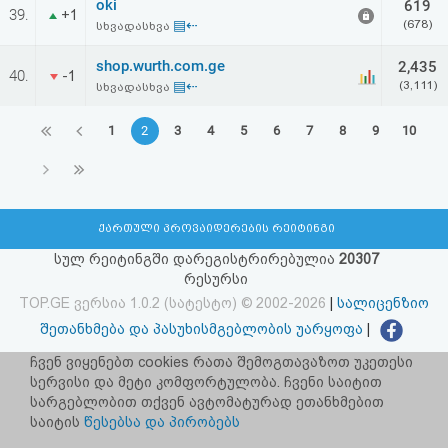
oki
619
39.
+1
▤⇠
(678)
სხვადასხვა
shop.wurth.com.ge
2,435
40.
-1
▤⇠
(3,111)
სხვადასხვა
1
2
3
4
5
6
7
8
9
10
ქართული პროვაიდერების რეიტინგი
სულ რეიტინგში დარეგისტრირებულია
20307
რესურსი
TOP.GE ვერსია 1.0.2 (სატესტო) © 2002-2026
|
სალიცენზიო
შეთანხმება და პასუხისმგებლობის უარყოფა
|
facebook.com/TOP.GE
ჩვენ ვიყენებთ cookies რათა შემოგთავაზოთ უკეთესი
სერვისი და მეტი კომფორტულობა. ჩვენი საიტით
იხილეთ TOP.GE - ის ძველი ვერსია
ბმულზე
სარგებლობით თქვენ ავტომატურად ეთანხმებით
საიტის
წესებსა და პირობებს
რეკლამა TOP.GE - ზე