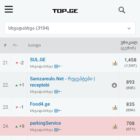
ძიება
რეიტინგი
სხვადასხვა (3194)
(მთავარი)
უნიკალ.
#
+/-
საიტი
(გუშინ)
ფოსტა
SUL.GE
1,458
21.
-2
▤⇠
(1,597)
სხვადასხვა
კითხვა-
Samzareulo.Net - რეცეპტები |
893
პასუხი
22.
receptebi
+1
(895)
▤⇠
სხვადასხვა
ავტორიზაცია
Food4.ge
835
23.
-1
▤⇠
(894)
სხვადასხვა
რეგისტრაცია
parkingService
708
24.
+9
▤⇠
(671)
სხვადასხვა
პაროლის