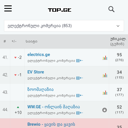
ძიება
რეიტინგი
ელექტრონული კომერცია (853)
(მთავარი)
უნიკალ.
#
+/-
საიტი
(გუშინ)
ფოსტა
electrics.ge
95
41.
-2
▤⇠
(276)
ელექტრონული კომერცია
კითხვა-
EV Store
34
42.
-1
პასუხი
▤⇠
(115)
ელექტრონული კომერცია
ზოომაღაზია
37
ავტორიზაცია
43.
▤⇠
(177)
ელექტრონული კომერცია
რეგისტრაცია
WW.GE - ონლაინ მაღაზია
52
44.
+10
▤⇠
(117)
ელექტრონული კომერცია
პაროლის
Brewio - ყავის და ყავის
35