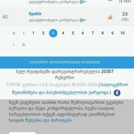
▤⇠
(3,164)
ელექტრონული კომერცია
Spektr
23
60.
▤⇠
(75)
ელექტრონული კომერცია
1
2
3
4
5
6
7
8
9
10
ქართული პროვაიდერების რეიტინგი
სულ რეიტინგში დარეგისტრირებულია
20307
რესურსი
TOP.GE ვერსია 1.0.2 (სატესტო) © 2002-2026
|
სალიცენზიო
შეთანხმება და პასუხისმგებლობის უარყოფა
|
facebook.com/TOP.GE
ჩვენ ვიყენებთ cookies რათა შემოგთავაზოთ უკეთესი
სერვისი და მეტი კომფორტულობა. ჩვენი საიტით
იხილეთ TOP.GE - ის ძველი ვერსია
ბმულზე
სარგებლობით თქვენ ავტომატურად ეთანხმებით
საიტის
წესებსა და პირობებს
რეკლამა TOP.GE - ზე
TOP.GE-ს სერვერების განთავსებას და ინტერნეტთან კავშირს