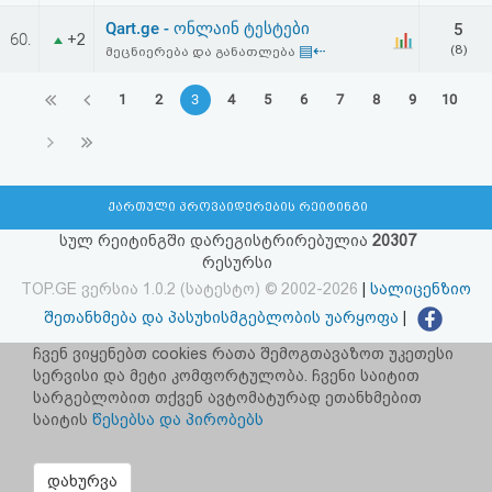
Qart.ge - ონლაინ ტესტები
5
60.
+2
▤⇠
(8)
მეცნიერება და განათლება
1
2
3
4
5
6
7
8
9
10
ქართული პროვაიდერების რეიტინგი
სულ რეიტინგში დარეგისტრირებულია
20307
რესურსი
TOP.GE ვერსია 1.0.2 (სატესტო) © 2002-2026
|
სალიცენზიო
შეთანხმება და პასუხისმგებლობის უარყოფა
|
facebook.com/TOP.GE
ჩვენ ვიყენებთ cookies რათა შემოგთავაზოთ უკეთესი
სერვისი და მეტი კომფორტულობა. ჩვენი საიტით
იხილეთ TOP.GE - ის ძველი ვერსია
ბმულზე
სარგებლობით თქვენ ავტომატურად ეთანხმებით
საიტის
წესებსა და პირობებს
რეკლამა TOP.GE - ზე
TOP.GE-ს სერვერების განთავსებას და ინტერნეტთან კავშირს
დახურვა
უზრუნველყოფს:
CLOUD9