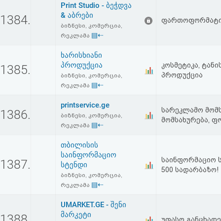
Print Studio - ბეჭდვა
აღდგენა
& აბრები
1384.
ფართოფორმატიან
ბიზნესი, კომერცია,
HTML
▤⇠
რეკლამა
კოდი
ხარისხიანი
პროდუქცია
კოსმეტიკა, ტანი
1385.
პროდუქცია
ბიზნესი, კომერცია,
სალიცენზიო
▤⇠
რეკლამა
შეთანხმება
printservice.ge
სარეკლამო მომს
1386.
და
ბიზნესი, კომერცია,
მომსახურება, ფ
▤⇠
რეკლამა
პასუხისმგებლობის
თბილისის
უარყოფა
საინფორმაციო
საინფორმაციო ს
1387.
სტენდი
500 სადარბაზო!
ბიზნესი, კომერცია,
▤⇠
რეკლამა
UMARKET.GE - შენი
მარკეტი
1388.
უფასო განცხადე