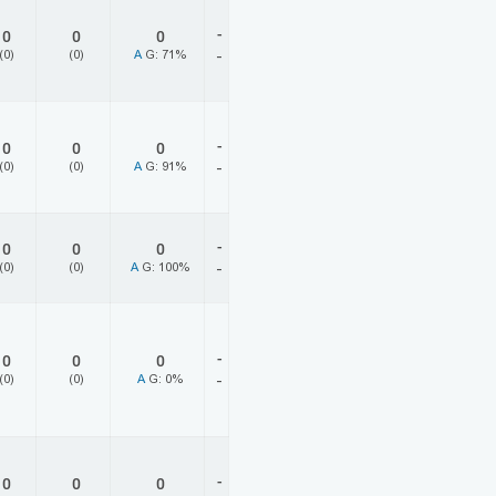
-
0
0
0
(0)
(0)
A
G: 71%
-
-
0
0
0
(0)
(0)
A
G: 91%
-
-
0
0
0
(0)
(0)
A
G: 100%
-
-
0
0
0
(0)
(0)
A
G: 0%
-
-
0
0
0