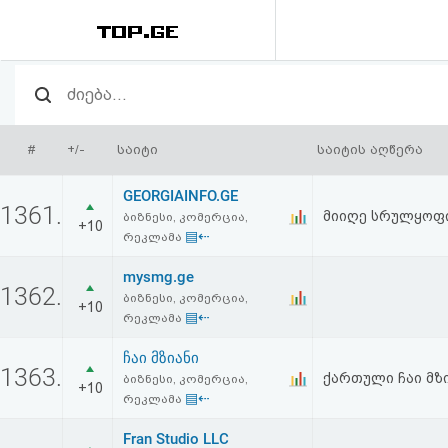
რეიტინგი
(მთავარი)
#
+/-
საიტი
საიტის აღწერა
ფოსტა
GEORGIAINFO.GE
1361.
მიიღე სრულყოფი
ბიზნესი, კომერცია,
+10
კითხვა-
▤⇠
რეკლამა
პასუხი
mysmg.ge
1362.
ბიზნესი, კომერცია,
+10
▤⇠
ავტორიზაცია
რეკლამა
ჩაი მზიანი
1363.
რეგისტრაცია
ქართული ჩაი მზ
ბიზნესი, კომერცია,
+10
▤⇠
რეკლამა
პაროლის
Fran Studio LLC