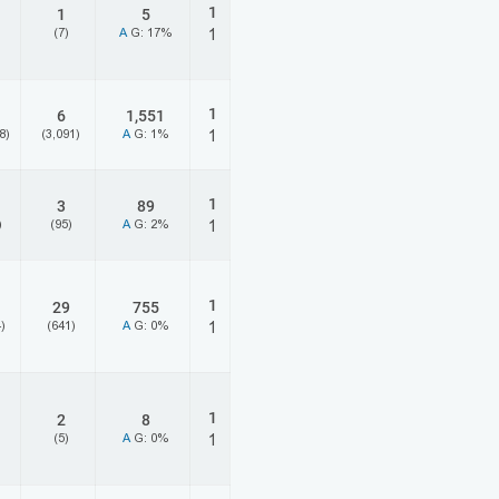
1
1
5
(7)
A
G: 17%
1
1
6
1,551
8)
(3,091)
A
G: 1%
1
1
3
89
)
(95)
A
G: 2%
1
1
29
755
)
(641)
A
G: 0%
1
1
2
8
(5)
A
G: 0%
1