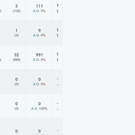
1
3
111
)
(102)
A
G: 0%
1
1
1
9
(9)
A
G: 0%
1
1
32
991
)
(885)
A
G: 0%
1
-
0
0
(0)
A
G: 0%
-
-
0
0
(0)
A
G: 100%
-
-
0
0