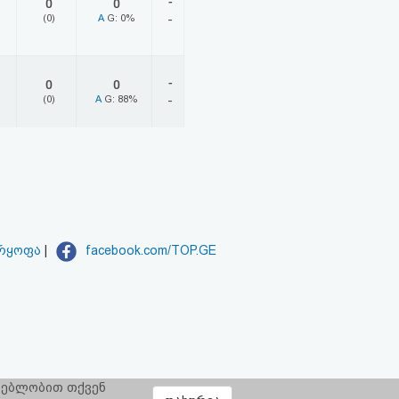
-
0
0
(0)
A
G: 0%
-
-
0
0
(0)
A
G: 88%
-
არყოფა
|
facebook.com/TOP.GE
რგებლობით თქვენ