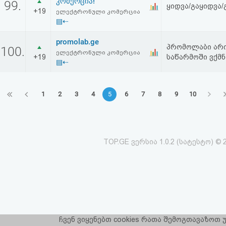
კომერცია!
99.
ყიდვა/გაყიდვა/
+19
ელექტრონული კომერცია
▤⇠
promolab.ge
პრომოლაბი არის
100.
ელექტრონული კომერცია
+19
საწარმოში ვქმნ
▤⇠
1
2
3
4
5
6
7
8
9
10
TOP.GE ვერსია 1.0.2 (სატესტო) © 
ჩვენ ვიყენებთ cookies რათა შემოგთავაზოთ