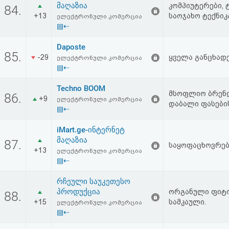
მაღაზია
კომპიუტერები,
აღდგენა
84.
+13
საოჯახო ტექნიკ
ელექტრონული კომერცია
▤⇠
HTML
Daposte
კოდი
85.
-29
ყველა განცხად
ელექტრონული კომერცია
▤⇠
სალიცენზიო
Techno BOOM
მსოფლიო ბრენდ
86.
შეთანხმება
+9
ელექტრონული კომერცია
დაბალი ფასების 
▤⇠
და
iMart.ge-ინტერნეტ
პასუხისმგებლობის
მაღაზია
87.
საყოფაცხოვრებ
+13
ელექტრონული კომერცია
უარყოფა
▤⇠
რჩეული საუკეთესო
პროდუქცია
ორგანული ფიტოკ
88.
+15
სამკაული.
ელექტრონული კომერცია
▤⇠