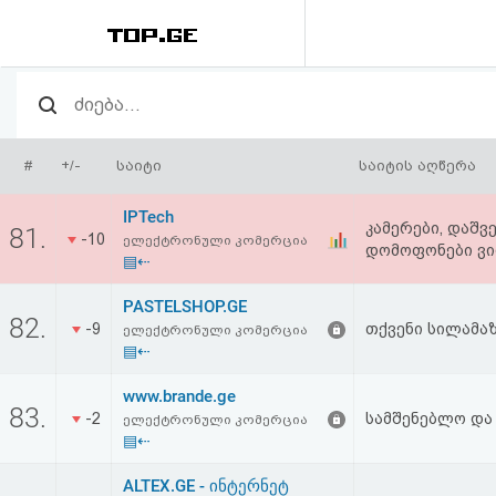
რეიტინგი
(მთავარი)
#
+/-
საიტი
საიტის აღწერა
ფოსტა
IPTech
კამერები, დაშვე
81.
-10
ელექტრონული კომერცია
დომოფონები ვი
კითხვა-
▤⇠
პასუხი
PASTELSHOP.GE
82.
-9
თქვენი სილამა
ელექტრონული კომერცია
▤⇠
ავტორიზაცია
www.brande.ge
83.
რეგისტრაცია
-2
სამშენებლო და
ელექტრონული კომერცია
▤⇠
პაროლის
ALTEX.GE - ინტერნეტ